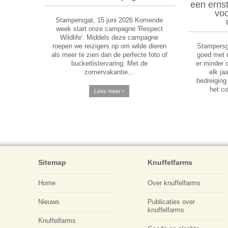
een erns
voo
Stampersgat, 15 juni 2026 Komende
week start onze campagne 'Respect
Wildlife'. Middels deze campagne
roepen we reizigers op om wilde dieren
Stampersga
als meer te zien dan de perfecte foto of
goed met d
bucketlistervaring. Met de
er minder d
zomervakantie...
elk ja
bedreiging
het co
Lees meer
Sitemap
Knuffelfarms
Home
Over knuffelfarms
Nieuws
Publicaties over
knuffelfarms
Knuffelfarms