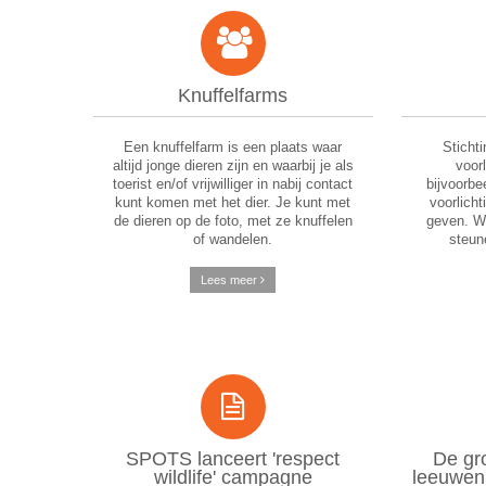
Knuffelfarms
Een knuffelfarm is een plaats waar
Sticht
altijd jonge dieren zijn en waarbij je als
voor
toerist en/of vrijwilliger in nabij contact
bijvoorbe
kunt komen met het dier. Je kunt met
voorlicht
de dieren op de foto, met ze knuffelen
geven. Wi
of wandelen.
steun
Lees meer
SPOTS lanceert 'respect
De gr
wildlife' campagne
leeuwen