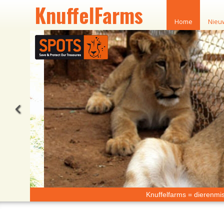
KnuffelFarms
Home
Nieu
Knuffelfarms = dierenmi