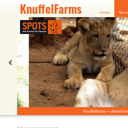
KnuffelFarms
Home
Nieu
Knuffelfarms = dierenmi